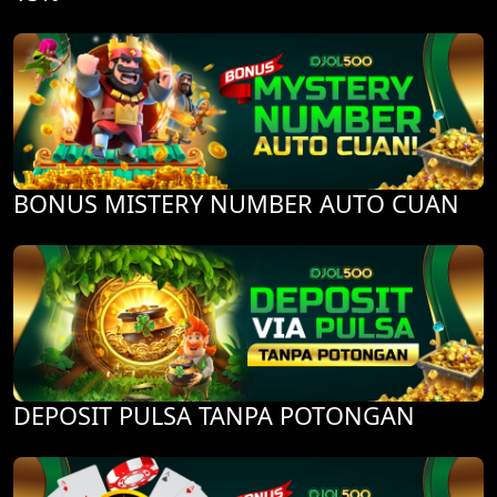
BONUS MISTERY NUMBER AUTO CUAN
DEPOSIT PULSA TANPA POTONGAN