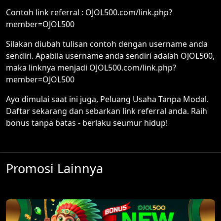
Contoh link referral : OJOL500.com/link.php?
member=OJOL500
Silakan diubah tulisan contoh dengan username anda
sendiri. Apabila username anda sendiri adalah OJOL500,
maka linknya menjadi OJOL500.com/link.php?
member=OJOL500
Ayo dimulai saat ini juga, Peluang Usaha Tanpa Modal.
Daftar sekarang dan sebarkan link referral anda. Raih
bonus tanpa batas - berlaku seumur hidup!
Promosi Lainnya