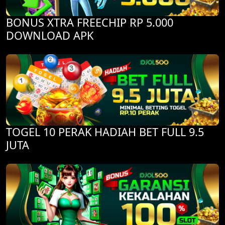
BONUS XTRA FREECHIP RP 5.000
DOWNLOAD APK
TOGEL 10 PERAK HADIAH BET FULL 9.5
JUTA