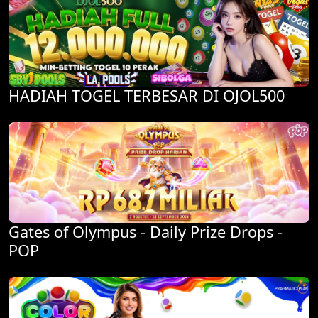
HADIAH TOGEL TERBESAR DI OJOL500
Gates of Olympus - Daily Prize Drops -
POP