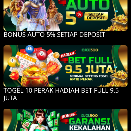
BONUS AUTO 5% SETIAP DEPOSIT
TOGEL 10 PERAK HADIAH BET FULL 9.5
JUTA