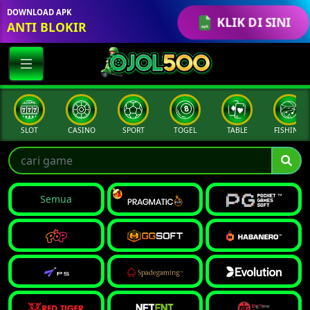
DOWNLOAD APK
KLIK DI SINI
ANTI BLOKIR
SLOT
CASINO
SPORT
TOGEL
TABLE
FISHING
Semua