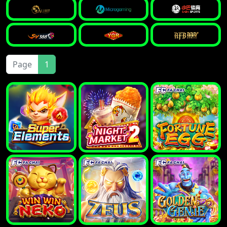
Page
1