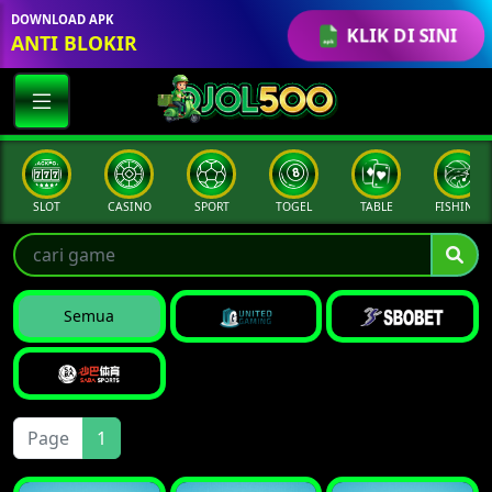
DOWNLOAD APK
KLIK DI SINI
ANTI BLOKIR
SLOT
CASINO
SPORT
TOGEL
TABLE
FISHING
Semua
Page
1